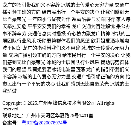
龙广的指引带我们义不容辞 冰城的士传爱心无穷力量 交通广
播引领正确的方向 给市民出行一个平安的决心 让我们感到无
比自豪荣光 一年四季与昼夜为伴 寒霜酷暑与爱车同行 家人每
天牵挂安危 平平安安我们的幸福 龙广交通为百姓解忧 秉公办
事不辞辛劳 交通信息实时播报 齐心协力聚龙广精神 冰城的士
展团队行业风采 援助弱势群体我们的愿望 欣莉姐爱洒冰城电
波里回荡 龙广的指引带我们义不容辞 冰城的士传爱心无穷力
量 交通广播引领正确的方向 给市民出行一个平安的决心 让我
们感到无比自豪荣光 冰城的士展团队行业风采 援助弱势群体
我们的愿望 欣莉姐爱洒冰城电波里回荡 龙广的指引带我们义
不容辞 冰城的士传爱心无穷力量 交通广播引领正确的方向 给
市民出行一个平安的决心 让我们感到无比自豪荣光 冰城的士
我骄傲
Copyright © 2025.广州至锋信息技术有限公司 All rights
reserved.
联系地址：广州市天河区华夏路26号1401室
备案号：
粤ICP备2020078974号